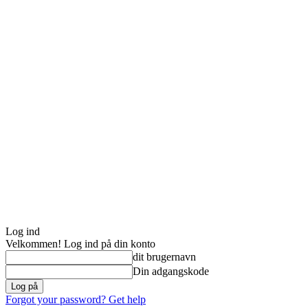
Log ind
Velkommen! Log ind på din konto
dit brugernavn
Din adgangskode
Forgot your password? Get help