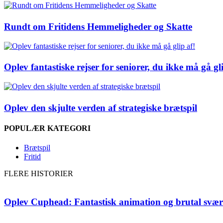
Rundt om Fritidens Hemmeligheder og Skatte
Oplev fantastiske rejser for seniorer, du ikke må gå gli
Oplev den skjulte verden af strategiske brætspil
POPULÆR KATEGORI
Brætspil
Fritid
FLERE HISTORIER
Oplev Cuphead: Fantastisk animation og brutal svæ