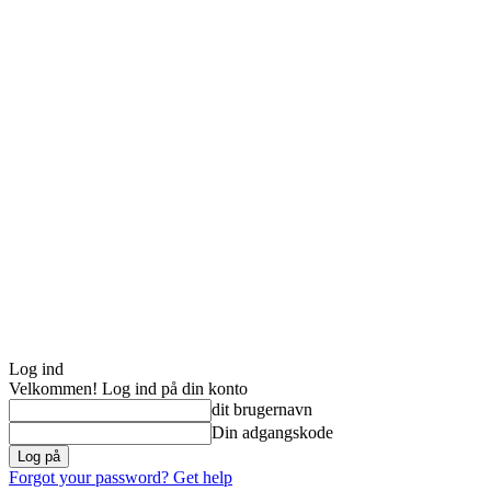
Log ind
Velkommen! Log ind på din konto
dit brugernavn
Din adgangskode
Forgot your password? Get help