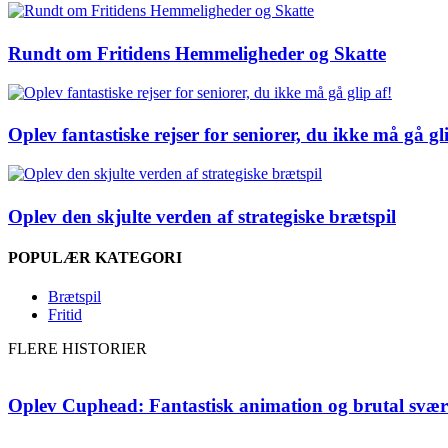
Rundt om Fritidens Hemmeligheder og Skatte
Oplev fantastiske rejser for seniorer, du ikke må gå gli
Oplev den skjulte verden af strategiske brætspil
POPULÆR KATEGORI
Brætspil
Fritid
FLERE HISTORIER
Oplev Cuphead: Fantastisk animation og brutal svæ