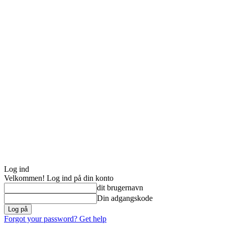
Log ind
Velkommen! Log ind på din konto
dit brugernavn
Din adgangskode
Forgot your password? Get help