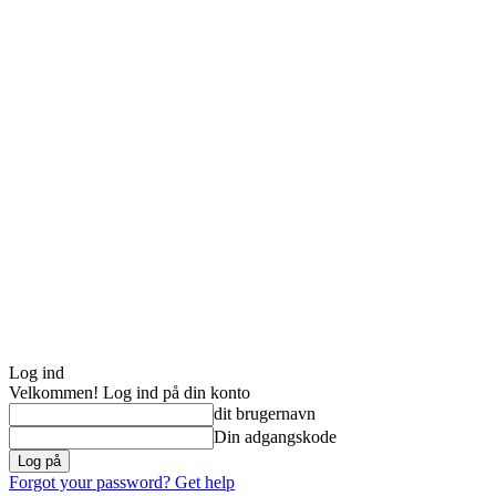
Log ind
Velkommen! Log ind på din konto
dit brugernavn
Din adgangskode
Forgot your password? Get help