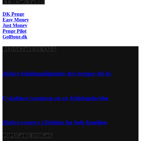
ET BESøG VæRD!
DK Penge
Easy Money
Just Money
Penge Pilot
Golftour.dk
REDAKTøRENS VALG
Aktive fritidsmuligheder der beriger dit liv
Cykelture i naturen en ny fritidsoplevelse
Aktive eventyr i fritiden for hele familien
POPULæRE INDLæG